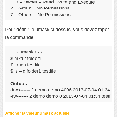
0 – Owner – Read, Write and Execute

7 – Group – No Permissions

7 – Others – No Permissions
Pour définir le umask ci-dessus, vous devez taper
la commande
$ umask 077

$ mkdir folder1

$ touch testfile

$ ls –ld folder1 testfile

Output:
drwx------ 2 demo demo 4096 2013-07-04 01:34 fold
-rw------- 2 demo demo 0 2013-07-04 01:34 testfile
Afficher la valeur umask actuelle