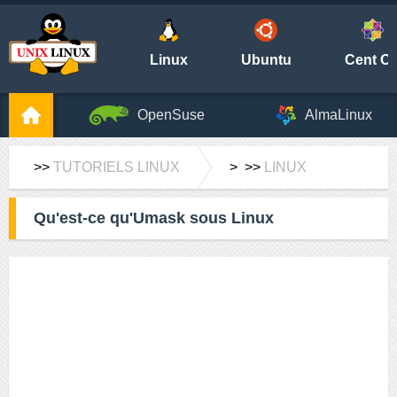
Linux
Ubuntu
Cent O
OpenSuse
AlmaLinux
>>
TUTORIELS LINUX
> >>
LINUX
Qu'est-ce qu'Umask sous Linux